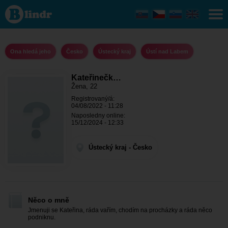
KateřinečkaKati
- Ona hledá
jeho Ústecký
kraj - Ústí nad
Labem
Ona hledá jeho
Česko
Ústecký kraj
Ústí nad Labem
Kateřinečk…
Žena, 22
Registrovaný/á:
04/08/2022 - 11:28
Naposledny online:
15/12/2024 - 12:33
Ústecký kraj - Česko
Něco o mně
Jmenuji se Kateřina, ráda vařím, chodím na procházky a ráda něco
podniknu.