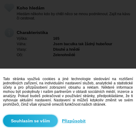
Koho hledám
Hledám někoho kdo by chtěl něco se mnou podniknout. Zajít na kávu
či cestovat.
Charakteristika
Výška:
165
Váha:
Jsem baculka tak žádný hubeňour
Vlasy:
Dlouhé a hnědé
Oči:
Zelenohnědé
Tato stránka využívá cookies a jiné technologie sledování na rozlišení
jednotlivých zařízení, na individuální nastavení služeb, analytické a statistické
účely a pro přizpůsobení zobrazení obsahu a reklam. Některé informace
mohou být poskytnuty i našim partnerům v oblasti sociálních médií, inzerce a
analýzy. Pokud budeš pokračovat v používání stránky, předpokládáme, že ti
vyhovuje aktuální nastavení. Nastavení si můžeš kdykoliv změnit ve svém
prohlížeči, čímž však výrazně omezíš funkčnost našich stránek.
Mám zájem
Přizpůsobit
Vyhledávání