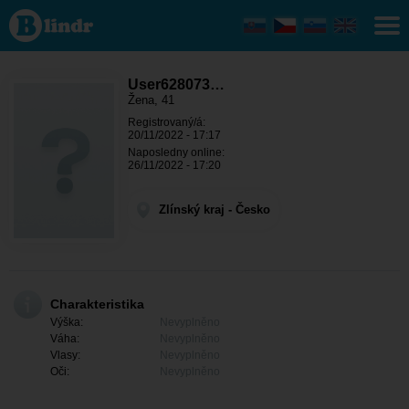
User628073933
- Ona hledá
někoho
Zlínský kraj -
Zlín
User628073…
Žena, 41
Registrovaný/á:
20/11/2022 - 17:17
Naposledny online:
26/11/2022 - 17:20
Zlínský kraj - Česko
Charakteristika
Výška:
Nevyplněno
Váha:
Nevyplněno
Vlasy:
Nevyplněno
Oči:
Nevyplněno