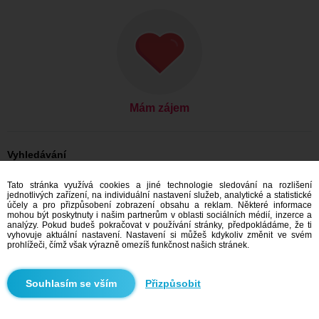
Mám zájem
Vyhledávání
Ona hledá jeho: Ženy, 41
Tato stránka využívá cookies a jiné technologie sledování na rozlišení
Ona hledá jeho: Ženy, 41 - Česko
jednotlivých zařízení, na individuální nastavení služeb, analytické a statistické
Ona hledá jeho: Ženy, 41 - Zlínský kraj
účely a pro přizpůsobení zobrazení obsahu a reklam. Některé informace
Ona hledá jeho: Ženy, 41 - Zlín
mohou být poskytnuty i našim partnerům v oblasti sociálních médií, inzerce a
analýzy. Pokud budeš pokračovat v používání stránky, předpokládáme, že ti
Seznamka Česko
vyhovuje aktuální nastavení. Nastavení si můžeš kdykoliv změnit ve svém
Seznamka Zlínský kraj
prohlížeči, čímž však výrazně omezíš funkčnost našich stránek.
Seznamka Zlín
Přizpůsobit
Doporučujeme