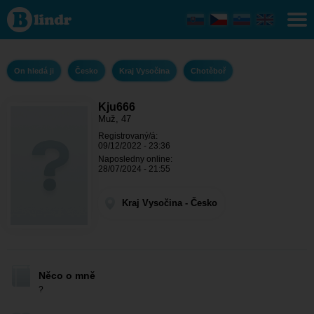
Kju666 -
On hledá
ji Kraj
Vysočina
-
Chotěboř
On hledá ji
Česko
Kraj Vysočina
Chotěboř
Kju666
Muž, 47
Registrovaný/á:
09/12/2022 - 23:36
Naposledny online:
28/07/2024 - 21:55
Kraj Vysočina - Česko
Něco o mně
?