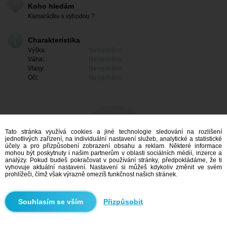
Koho hledám
Kamarádku s výhodou ?
Charakteristika
Výška:
Nevyplněno
Váha:
Nevyplněno
Vlasy:
Nevyplněno
Oči:
Nevyplněno
Tato stránka využívá cookies a jiné technologie sledování na rozlišení
jednotlivých zařízení, na individuální nastavení služeb, analytické a statistické
účely a pro přizpůsobení zobrazení obsahu a reklam. Některé informace
mohou být poskytnuty i našim partnerům v oblasti sociálních médií, inzerce a
analýzy. Pokud budeš pokračovat v používání stránky, předpokládáme, že ti
vyhovuje aktuální nastavení. Nastavení si můžeš kdykoliv změnit ve svém
prohlížeči, čímž však výrazně omezíš funkčnost našich stránek.
Mám zájem
Přizpůsobit
Vyhledávání