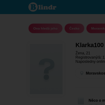
Klarka100 - Ona
hledá jeho
Moravskoslezský
kraj - Ostrava
Ona hledá jeho
Česko
Moravsko
Klarka100
Žena, 21
Registrovaný/á: 1
Naposledny onlin
Moravskosl
Něco o 