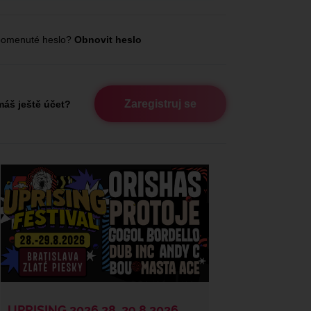
omenuté heslo?
Obnovit heslo
Zaregistruj se
áš ještě účet?