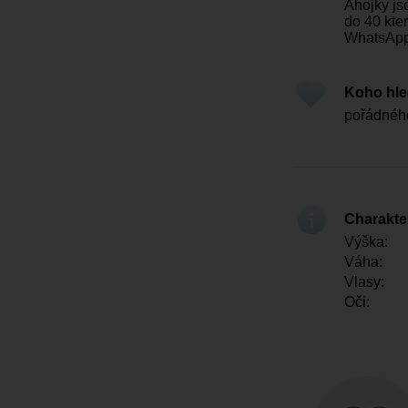
Ahojky js
do 40 kter
WhatsApp
Koho hl
pořádnéh
Charakter
Výška:
Váha:
Vlasy:
Oči: