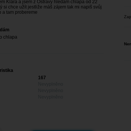
em Klára a jsem z Ostravy hledám chlapa od 22
ý si chce užít jestliže máš zájem tak mi napiš svůj
 a tam probereme
Zap
edám
o chlapa
Nem
istika
167
Nevyplněno
Nevyplněno
Nevyplněno