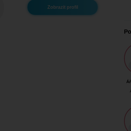
Zobrazit profil
Po
Á