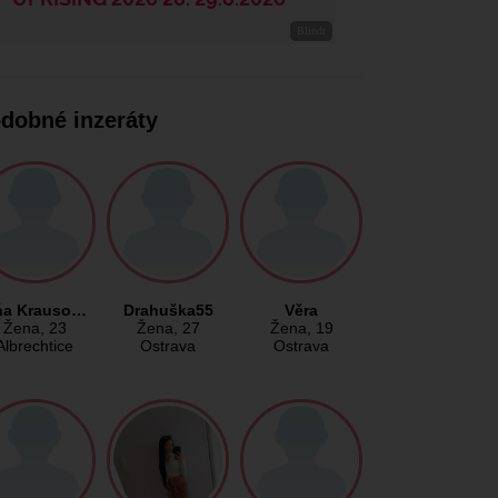
dobné inzeráty
ňa Krauso…
Drahuška55
Věra
Žena
, 23
Žena
, 27
Žena
, 19
Albrechtice
Ostrava
Ostrava