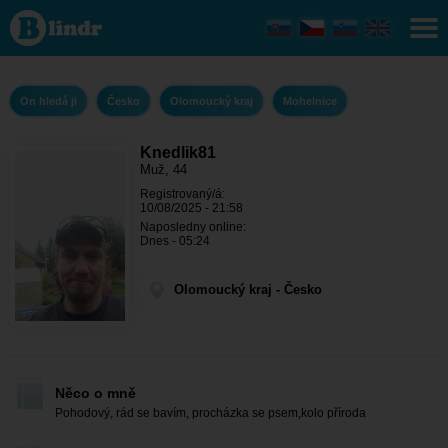
Knedlik81 -
On hledá ji
Olomoucký
kraj -
Mohelnice
On hledá ji
Česko
Olomoucký kraj
Mohelnice
Knedlik81
Muž, 44
Registrovaný/á:
10/08/2025 - 21:58
Naposledny online:
Dnes - 05:24
Olomoucký kraj - Česko
Něco o mně
Pohodový, rád se bavím, procházka se psem,kolo příroda