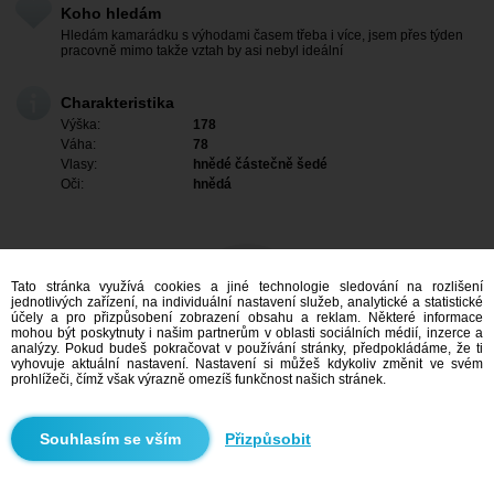
Koho hledám
Hledám kamarádku s výhodami časem třeba i více, jsem přes týden
pracovně mimo takže vztah by asi nebyl ideální
Charakteristika
Výška:
178
Váha:
78
Vlasy:
hnědé částečně šedé
Oči:
hnědá
Tato stránka využívá cookies a jiné technologie sledování na rozlišení
jednotlivých zařízení, na individuální nastavení služeb, analytické a statistické
účely a pro přizpůsobení zobrazení obsahu a reklam. Některé informace
mohou být poskytnuty i našim partnerům v oblasti sociálních médií, inzerce a
analýzy. Pokud budeš pokračovat v používání stránky, předpokládáme, že ti
vyhovuje aktuální nastavení. Nastavení si můžeš kdykoliv změnit ve svém
prohlížeči, čímž však výrazně omezíš funkčnost našich stránek.
Mám zájem
Přizpůsobit
Vyhledávání