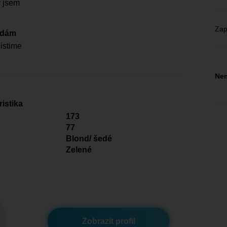
ý jsem
Zap
edám
jistime
Nem
istika
173
77
Blond/ šedé
Zelené
Zobrazit profil