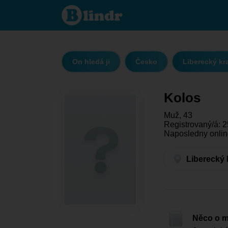
Kolos -
On hledá
ji
Liberecký
kraj -
Liberec
On hledá ji
Česko
Liberecký kr
Kolos
Muž, 43
Registrovaný/á: 2
Naposledny onlin
Liberecký 
Něco o 