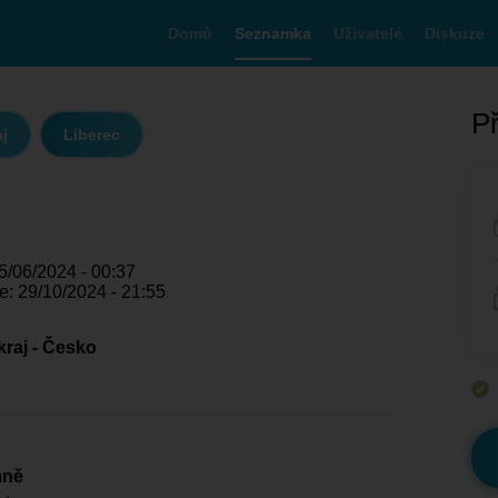
Domů
Seznamka
Uživatelé
Diskuze
Př
aj
Liberec
5/06/2024 - 00:37
e: 29/10/2024 - 21:55
kraj - Česko
mně