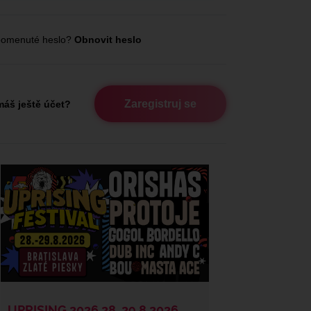
omenuté heslo?
Obnovit heslo
Zaregistruj se
áš ještě účet?