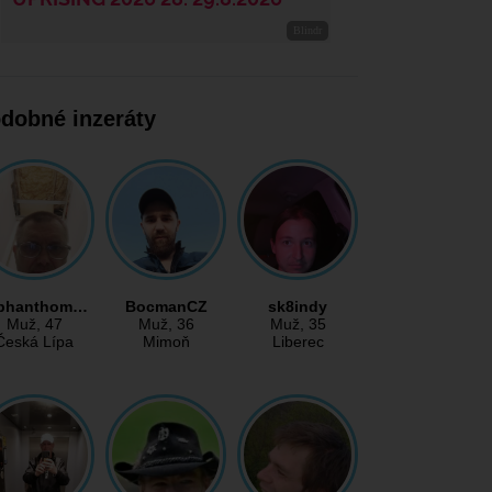
dobné inzeráty
phanthom…
BocmanCZ
sk8indy
Muž
, 47
Muž
, 36
Muž
, 35
Česká Lípa
Mimoň
Liberec