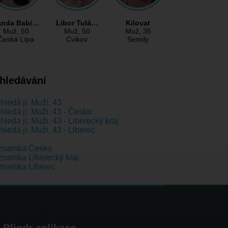
anda Babi…
Libor Tulá…
Kilovat
Muž
, 50
Muž
, 50
Muž
, 35
Česká Lípa
Cvikov
Semily
hledávání
hledá ji: Muži, 43
hledá ji: Muži, 43 - Česko
hledá ji: Muži, 43 - Liberecký kraj
hledá ji: Muži, 43 - Liberec
znamka Česko
namka Liberecký kraj
znamka Liberec