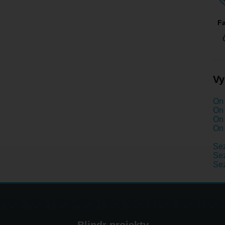
F
Vy
On 
On 
On 
On 
Se
Sez
Se