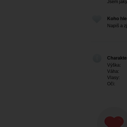
Jsem jak
Koho hl
Napiš a z
Charakter
Výška:
Váha:
Vlasy:
Oči: