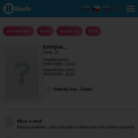
Kristýna
99 - Ona
hledá
jeho
Ústecký
kraj -
Ona hledá jeho
Česko
Ústecký kraj
Děčín
Děčín
Kristýna…
Žena, 27
Registrovaný/á:
28/04/2026 - 13:46
Naposledny online:
28/04/2026 - 20:24
Ústecký kraj - Česko
Něco o mně
Ráda si povídám ,, mám ráda jídlo a někoho kdo mě zvládne rozesmát