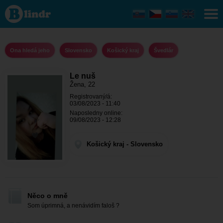
Le nuš
- Ona
hledá
jeho
Košický
kraj -
Ona hledá jeho
Slovensko
Košický kraj
Švedlár
Švedlár
Le nuš
Žena, 22
Registrovaný/á:
03/08/2023 - 11:40
Naposledny online:
09/08/2023 - 12:28
Košický kraj - Slovensko
Něco o mně
Som úprimná, a nenávidím faloš ?