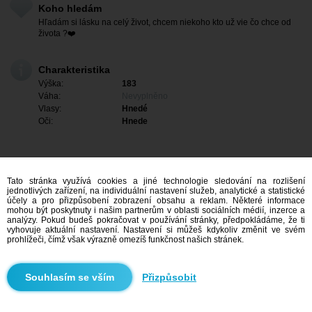
Koho hledám
Hľadám si lásku na celý život, chcem niekoho kto už vie čo chce od
života ?❤️
Charakteristika
Výška:
183
Váha:
Nevyplněno
Vlasy:
Hnedé
Oči:
Hnede
Tato stránka využívá cookies a jiné technologie sledování na rozlišení
jednotlivých zařízení, na individuální nastavení služeb, analytické a statistické
účely a pro přizpůsobení zobrazení obsahu a reklam. Některé informace
mohou být poskytnuty i našim partnerům v oblasti sociálních médií, inzerce a
analýzy. Pokud budeš pokračovat v používání stránky, předpokládáme, že ti
vyhovuje aktuální nastavení. Nastavení si můžeš kdykoliv změnit ve svém
prohlížeči, čímž však výrazně omezíš funkčnost našich stránek.
Mám zájem
Přizpůsobit
Vyhledávání