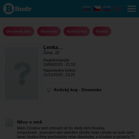
Lenka
lienka -
Ona
hledá
jeho
Košický
Ona hledá jeho
Slovensko
Košický kraj
Švedlár
kraj -
Švedlár
Lenka…
Žena, 22
Registrovaný/á:
26/09/2025 - 21:53
Naposledny online:
11/12/2025 - 23:25
Košický kraj - Slovensko
Něco o mně
Mám 21rokov som introvert až do vtedy kým človeka
nespoznam...pracujem ako operátor výroby moje záľuby sú autá spev
tanec hudba filmy prechádzky relax štvorkolky..a hľadám si priateľa ??