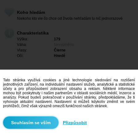
Koho hledám
Niekoho kto vie čo chce od života nehľadám tu nič jednorazové
Charakteristika
Výška:
179
Váha:
Nevyplněno
Vlasy:
Čierne
Oči:
Hnedé
Tato stránka využívá cookies a jiné technologie sledování na rozlišení
jednotlivých zařízení, na individuální nastavení služeb, analytické a statistické
účely a pro přizpůsobení zobrazení obsahu a reklam. Některé informace
mohou být poskytnuty i našim partnerům v oblasti sociálních médií, inzerce a
analýzy. Pokud budeš pokračovat v používání stránky, předpokládáme, že ti
vyhovuje aktuální nastavení. Nastavení si můžeš kdykoliv změnit ve svém
prohlížeči, čímž však výrazně omezíš funkčnost našich stránek.
Mám zájem
Přizpůsobit
Vyhledávání