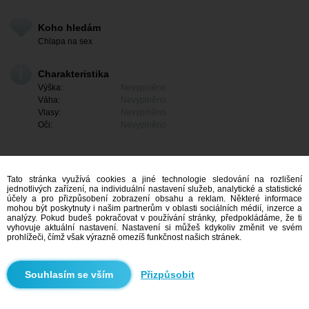
Koho hledám
Chlapa na sex
Charakteristika
Výška:
Nevyplněno
Váha:
Nevyplněno
Vlasy:
Nevyplněno
Oči:
Nevyplněno
Tato stránka využívá cookies a jiné technologie sledování na rozlišení
jednotlivých zařízení, na individuální nastavení služeb, analytické a statistické
účely a pro přizpůsobení zobrazení obsahu a reklam. Některé informace
mohou být poskytnuty i našim partnerům v oblasti sociálních médií, inzerce a
analýzy. Pokud budeš pokračovat v používání stránky, předpokládáme, že ti
vyhovuje aktuální nastavení. Nastavení si můžeš kdykoliv změnit ve svém
prohlížeči, čímž však výrazně omezíš funkčnost našich stránek.
Mám zájem
Přizpůsobit
Vyhledávání