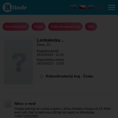
Lenkalenka77 -
Ona hledá jeho
Královéhradecký
kraj - Jičín
Ona hledá jeho
Česko
Královéhradecký kraj
Jičín
Lenkalenka…
Žena, 21
Registrovaný/á:
26/10/2023 - 11:33
Naposledny online:
26/10/2023 - 13:55
Královéhradecký kraj - Česko
Něco o mně
Ahojky jmenuji se Lenka a jsem z Jičína hledám chlapa od 23-45let
jeslí máš chuť si sem nou užít tak mi napiš na WhatsApp
+420723820581