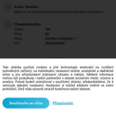
Koho hledám
Muže,co má správně srovnané priority,má rád děti a vše kolem ?
Charakteristika
Výška:
164
Váha:
50
Vlasy:
Každou chvíli jinak ?
Oči:
Zelenomodré
Tato stránka využívá cookies a jiné technologie sledování na rozlišení
jednotlivých zařízení, na individuální nastavení služeb, analytické a statistické
účely a pro přizpůsobení zobrazení obsahu a reklam. Některé informace
mohou být poskytnuty i našim partnerům v oblasti sociálních médií, inzerce a
analýzy. Pokud budeš pokračovat v používání stránky, předpokládáme, že ti
vyhovuje aktuální nastavení. Nastavení si můžeš kdykoliv změnit ve svém
prohlížeči, čímž však výrazně omezíš funkčnost našich stránek.
Mám zájem
Přizpůsobit
Vyhledávání