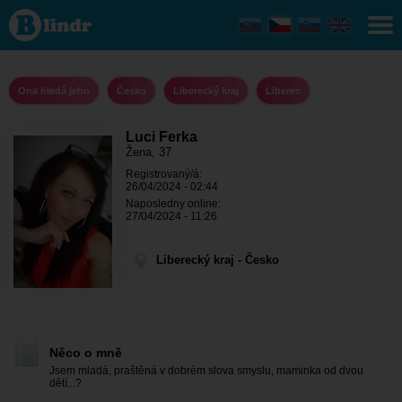
Luci
Ferka -
Ona
hledá
jeho
Liberecký
Ona hledá jeho
Česko
Liberecký kraj
Liberec
kraj -
Liberec
Luci Ferka
Žena, 37
Registrovaný/á:
26/04/2024 - 02:44
Naposledny online:
27/04/2024 - 11:26
Liberecký kraj - Česko
Něco o mně
Jsem mladá, praštěná v dobrém slova smyslu, maminka od dvou
dětí...?