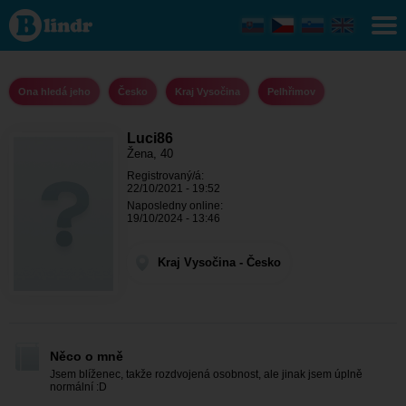
Luci86 -
Ona
hledá
jeho Kraj
Vysočina
-
Ona hledá jeho
Česko
Kraj Vysočina
Pelhřimov
Pelhřimov
Luci86
Žena, 40
Registrovaný/á:
22/10/2021 - 19:52
Naposledny online:
19/10/2024 - 13:46
Kraj Vysočina - Česko
Něco o mně
Jsem blíženec, takže rozdvojená osobnost, ale jinak jsem úplně
normální :D