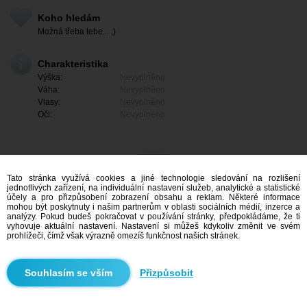
Koho hledám
Možná třeba tebe... ;)
Charakteristika
Výška:
Nevyplněno
Váha:
Nevyplněno
Vlasy:
Nevyplněno
Oči:
Nevyplněno
Tato stránka využívá cookies a jiné technologie sledování na rozlišení
jednotlivých zařízení, na individuální nastavení služeb, analytické a statistické
účely a pro přizpůsobení zobrazení obsahu a reklam. Některé informace
mohou být poskytnuty i našim partnerům v oblasti sociálních médií, inzerce a
analýzy. Pokud budeš pokračovat v používání stránky, předpokládáme, že ti
vyhovuje aktuální nastavení. Nastavení si můžeš kdykoliv změnit ve svém
prohlížeči, čímž však výrazně omezíš funkčnost našich stránek.
Mám zájem
Přizpůsobit
Vyhledávání