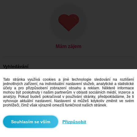
Mám zájem
Vyhledávání
Ona hledá jeho: Ženy, 39
Tato stránka využívá cookies a jiné technologie sledování na rozlišení
Ona hledá jeho: Ženy, 39 - Česko
jednotlivých zařízení, na individuální nastavení služeb, analytické a statistické
Ona hledá jeho: Ženy, 39 - Kraj Vysočina
účely a pro přizpůsobení zobrazení obsahu a reklam. Některé informace
Ona hledá jeho: Ženy, 39 - Světnov
mohou být poskytnuty i našim partnerům v oblasti sociálních médií, inzerce a
analýzy. Pokud budeš pokračovat v používání stránky, předpokládáme, že ti
Seznamka Česko
vyhovuje aktuální nastavení. Nastavení si můžeš kdykoliv změnit ve svém
Seznamka Kraj Vysočina
prohlížeči, čímž však výrazně omezíš funkčnost našich stránek.
Seznamka Světnov
Přizpůsobit
Doporučujeme