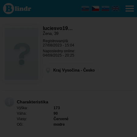
luciesvo1986
- Ona hledá
někoho Kraj
Vysočina -
Světnov
luciesvo19…
Žena, 39
Registrovaný/á:
27/08/2023 - 15:04
Naposledny online:
04/09/2025 - 20:25
Kraj Vysočina - Česko
Charakteristika
Výška:
173
Váha:
90
Vlasy:
Červené
Oči:
modre