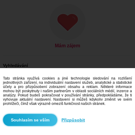
Mám zájem
Vyhledávání
On hledá ji: Muži, 33
Tato stránka využívá cookies a jiné technologie sledování na rozlišení
On hledá ji: Muži, 33 - Slovensko
jednotlivých zařízení, na individuální nastavení služeb, analytické a statistické
On hledá ji: Muži, 33 - Prešovský kraj
účely a pro přizpůsobení zobrazení obsahu a reklam. Některé informace
On hledá ji: Muži, 33 - Prešov
mohou být poskytnuty i našim partnerům v oblasti sociálních médií, inzerce a
analýzy. Pokud budeš pokračovat v používání stránky, předpokládáme, že ti
Seznamka Slovensko
vyhovuje aktuální nastavení. Nastavení si můžeš kdykoliv změnit ve svém
Seznamka Prešovský kraj
prohlížeči, čímž však výrazně omezíš funkčnost našich stránek.
Seznamka Prešov
Přizpůsobit
Doporučujeme