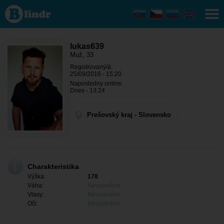
lukas639 -
On hledá
někoho
Prešovský
kraj -
Prešov
lukas639
Muž, 33
Registrovaný/á:
25/09/2016 - 15:20
Naposledny online:
Dnes - 13:24
Prešovský kraj - Slovensko
Charakteristika
Výška:
178
Váha:
Nevyplněno
Vlasy:
Nevyplněno
Oči:
Nevyplněno