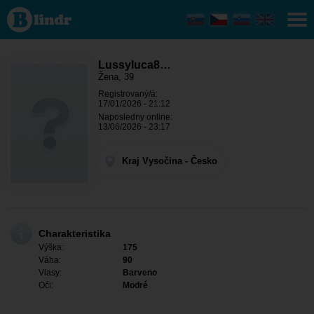
Lussyluca86
- Ona hledá
někoho Kraj
Vysočina -
Světnov
Lussyluca8…
Žena, 39
Registrovaný/á:
17/01/2026 - 21:12
Naposledny online:
13/06/2026 - 23:17
Kraj Vysočina - Česko
Charakteristika
Výška:
175
Váha:
90
Vlasy:
Barveno
Oči:
Modré