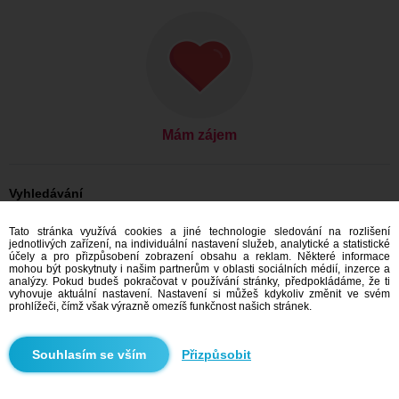
Mám zájem
Vyhledávání
Ona hledá jeho: Ženy, 39
Tato stránka využívá cookies a jiné technologie sledování na rozlišení
Ona hledá jeho: Ženy, 39 - Česko
jednotlivých zařízení, na individuální nastavení služeb, analytické a statistické
Ona hledá jeho: Ženy, 39 - Kraj Vysočina
účely a pro přizpůsobení zobrazení obsahu a reklam. Některé informace
Ona hledá jeho: Ženy, 39 - Světnov
mohou být poskytnuty i našim partnerům v oblasti sociálních médií, inzerce a
analýzy. Pokud budeš pokračovat v používání stránky, předpokládáme, že ti
Seznamka Česko
vyhovuje aktuální nastavení. Nastavení si můžeš kdykoliv změnit ve svém
Seznamka Kraj Vysočina
prohlížeči, čímž však výrazně omezíš funkčnost našich stránek.
Seznamka Světnov
Přizpůsobit
Doporučujeme