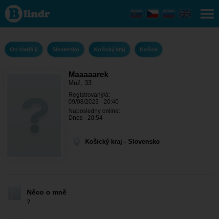
Maaaaarek
- On hledá
ji Košický
kraj -
Košice
On hledá ji
Slovensko
Košický kraj
Košice
Maaaaarek
Muž, 33
Registrovaný/á:
09/08/2023 - 20:40
Naposledny online:
Dnes - 20:54
Košický kraj - Slovensko
Něco o mně
?