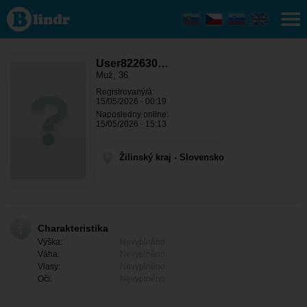
User822630819
- On hledá
někoho
Žilinský kraj -
Trstená
User822630…
Muž, 36
Registrovaný/á:
15/05/2026 - 00:19
Naposledny online:
15/05/2026 - 15:13
Žilinský kraj - Slovensko
Charakteristika
Výška:
Nevyplněno
Váha:
Nevyplněno
Vlasy:
Nevyplněno
Oči:
Nevyplněno