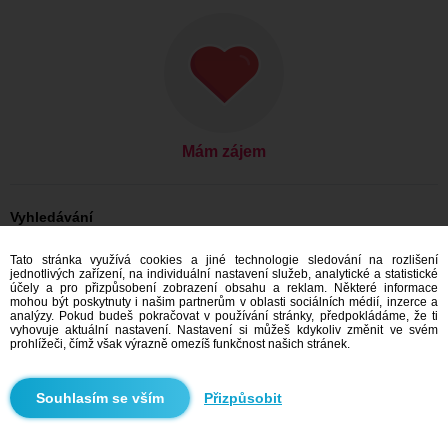
Mám zájem
Vyhledávání
On hledá ji: Muži, 36
Tato stránka využívá cookies a jiné technologie sledování na rozlišení
On hledá ji: Muži, 36 - Slovensko
jednotlivých zařízení, na individuální nastavení služeb, analytické a statistické
On hledá ji: Muži, 36 - Žilinský kraj
účely a pro přizpůsobení zobrazení obsahu a reklam. Některé informace
On hledá ji: Muži, 36 - Trstená
mohou být poskytnuty i našim partnerům v oblasti sociálních médií, inzerce a
analýzy. Pokud budeš pokračovat v používání stránky, předpokládáme, že ti
Seznamka Slovensko
vyhovuje aktuální nastavení. Nastavení si můžeš kdykoliv změnit ve svém
Seznamka Žilinský kraj
prohlížeči, čímž však výrazně omezíš funkčnost našich stránek.
Seznamka Trstená
Přizpůsobit
Doporučujeme