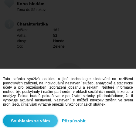
Koho hledám
Zena do 55 rokov.
Charakteristika
Výška:
162
Váha:
52
Vlasy:
Hnede
Oči:
Zelene
Tato stránka využívá cookies a jiné technologie sledování na rozlišení
jednotlivých zařízení, na individuální nastavení služeb, analytické a statistické
účely a pro přizpůsobení zobrazení obsahu a reklam. Některé informace
mohou být poskytnuty i našim partnerům v oblasti sociálních médií, inzerce a
analýzy. Pokud budeš pokračovat v používání stránky, předpokládáme, že ti
vyhovuje aktuální nastavení. Nastavení si můžeš kdykoliv změnit ve svém
prohlížeči, čímž však výrazně omezíš funkčnost našich stránek.
Mám zájem
Přizpůsobit
Vyhledávání