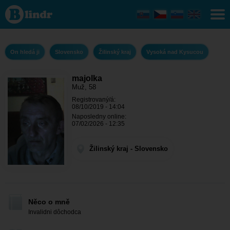
majolka
- On
hledá ji
Žilinský
kraj -
Vysoká
On hledá ji
Slovensko
Žilinský kraj
Vysoká nad Kysucou
nad
Kysucou
majolka
Muž, 58
Registrovaný/á:
08/10/2019 - 14:04
Naposledny online:
07/02/2026 - 12:35
Žilinský kraj - Slovensko
Něco o mně
Invalidni dôchodca