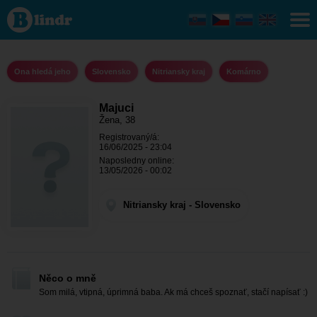
Majuci -
Ona
hledá
jeho
Nitriansky
kraj -
Ona hledá jeho
Slovensko
Nitriansky kraj
Komárno
Komárno
Majuci
Žena, 38
Registrovaný/á:
16/06/2025 - 23:04
Naposledny online:
13/05/2026 - 00:02
Nitriansky kraj - Slovensko
Něco o mně
Som milá, vtipná, úprimná baba. Ak má chceš spoznať, stačí napísať :)