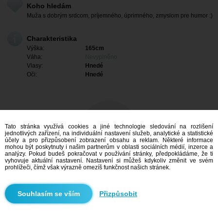
Koho hledám
Muža s dobrým srdcom, príjemného, úprimného, zmyslom pre humor :)
Charakteristika
Výška:
165cm
Váha:
Nevyplněno
Vlasy:
Hnedé
Oči:
Hnedé
Tato stránka využívá cookies a jiné technologie sledování na rozlišení
jednotlivých zařízení, na individuální nastavení služeb, analytické a statistické
účely a pro přizpůsobení zobrazení obsahu a reklam. Některé informace
mohou být poskytnuty i našim partnerům v oblasti sociálních médií, inzerce a
analýzy. Pokud budeš pokračovat v používání stránky, předpokládáme, že ti
vyhovuje aktuální nastavení. Nastavení si můžeš kdykoliv změnit ve svém
prohlížeči, čímž však výrazně omezíš funkčnost našich stránek.
Mám zájem
Přizpůsobit
Vyhledávání