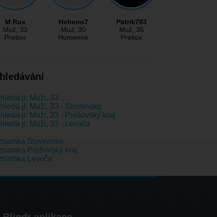
M.Rox
Heheno7
Patrik783
Muž
, 33
Muž
, 30
Muž
, 35
Prešov
Humenné
Prešov
hledávání
hledá ji: Muži, 33
hledá ji: Muži, 33 - Slovensko
hledá ji: Muži, 33 - Prešovský kraj
hledá ji: Muži, 33 - Levoča
znamka Slovensko
namka Prešovský kraj
znamka Levoča