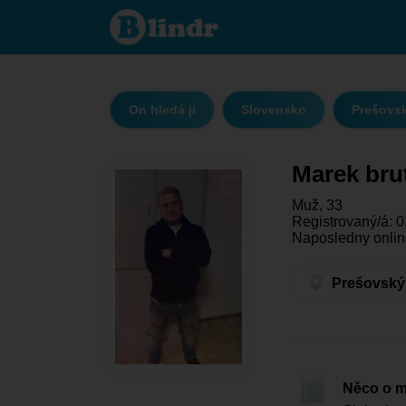
Marek
brutovsky
- On hledá
ji
Prešovský
kraj -
Levoča
On hledá ji
Slovensko
Prešovsk
Marek bru
Muž, 33
Registrovaný/á: 0
Naposledny onlin
Prešovský 
Něco o 