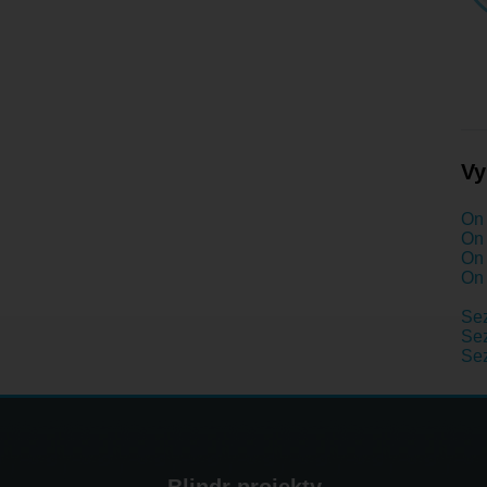
Vy
On 
On 
On 
On 
Se
Sez
Se