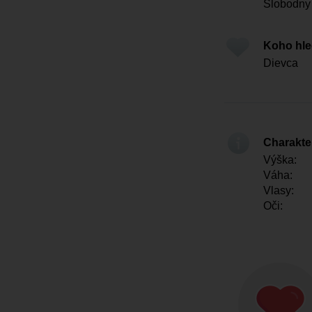
Slobodny
Koho hl
Dievca
Charakter
Výška:
Váha:
Vlasy:
Oči: