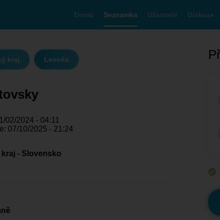
Domů
Seznamka
Uživatelé
Diskuze
Př
ý kraj
Levoča
tovsky
1/02/2024 - 04:11
e: 07/10/2025 - 21:24
kraj - Slovensko
mně