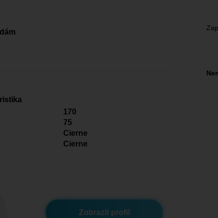
Zap
edám
Nem
istika
170
75
Cierne
Cierne
Zobrazit profil