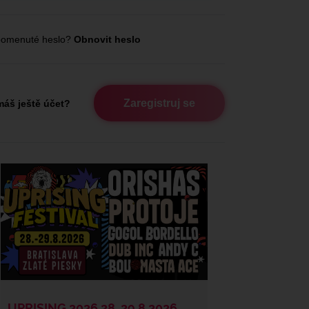
omenuté heslo?
Obnovit heslo
Zaregistruj se
áš ještě účet?