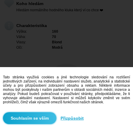
Koho hledám
Hledám normálního hodného kluka který ví co chce ❤️
Charakteristika
Výška:
160
Váha:
70
Vlasy:
Blond
Oči:
Modrá
Tato stránka využívá cookies a jiné technologie sledování na rozlišení
jednotlivých zařízení, na individuální nastavení služeb, analytické a statistické
účely a pro přizpůsobení zobrazení obsahu a reklam. Některé informace
mohou být poskytnuty i našim partnerům v oblasti sociálních médií, inzerce a
analýzy. Pokud budeš pokračovat v používání stránky, předpokládáme, že ti
vyhovuje aktuální nastavení. Nastavení si můžeš kdykoliv změnit ve svém
prohlížeči, čímž však výrazně omezíš funkčnost našich stránek.
Mám zájem
Přizpůsobit
Vyhledávání