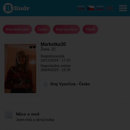
Marketka30
- Ona
hledá jeho
Kraj
Vysočina -
Třebíč
Ona hledá jeho
Česko
Kraj Vysočina
Třebíč
Marketka30
Žena, 22
Registrovaný/á:
26/12/2024 - 17:25
Naposledny online:
26/04/2025 - 15:35
Kraj Vysočina - Česko
Něco o mně
Jsem milá a věrná holka