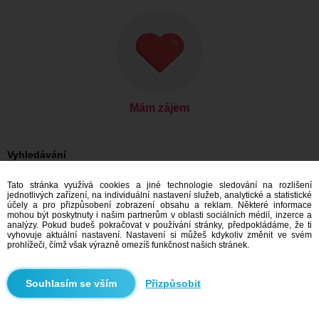
Mám zájem
Vyhledávání
Ona hledá jeho: Ženy, 32
Tato stránka využívá cookies a jiné technologie sledování na rozlišení
Ona hledá jeho: Ženy, 32 - Česko
jednotlivých zařízení, na individuální nastavení služeb, analytické a statistické
Ona hledá jeho: Ženy, 32 - Ústecký kraj
účely a pro přizpůsobení zobrazení obsahu a reklam. Některé informace
Ona hledá jeho: Ženy, 32 - Hříškov
mohou být poskytnuty i našim partnerům v oblasti sociálních médií, inzerce a
analýzy. Pokud budeš pokračovat v používání stránky, předpokládáme, že ti
Seznamka Česko
vyhovuje aktuální nastavení. Nastavení si můžeš kdykoliv změnit ve svém
Seznamka Ústecký kraj
prohlížeči, čímž však výrazně omezíš funkčnost našich stránek.
Seznamka Hříškov
Přizpůsobit
Doporučujeme