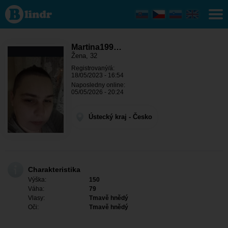
Martina1994
- Ona hledá
někoho
Ústecký
kraj -
Hříškov
Martina199…
Žena, 32
Registrovaný/á:
18/05/2023 - 16:54
Naposledny online:
05/05/2026 - 20:24
Ústecký kraj - Česko
Charakteristika
Výška:
150
Váha:
79
Vlasy:
Tmavě hnědý
Oči:
Tmavě hnědý