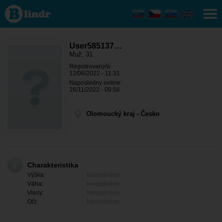
User585137068
- On hledá
někoho
Olomoucký
kraj - Přerov
User585137…
Muž, 31
Registrovaný/á:
12/06/2022 - 11:31
Naposledny online:
26/11/2022 - 09:56
Olomoucký kraj - Česko
Charakteristika
Výška:
Nevyplněno
Váha:
Nevyplněno
Vlasy:
Nevyplněno
Oči:
Nevyplněno