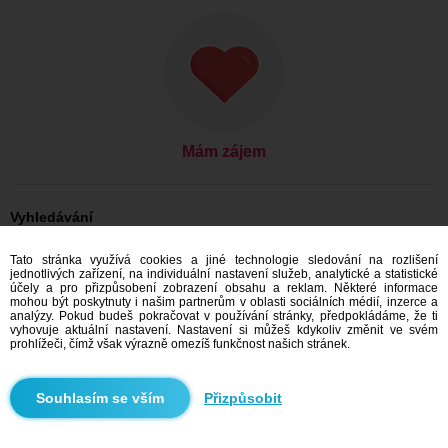
Mám zájem
Vyhledávání
On hledá ji: Muži, 31
Tato stránka využívá cookies a jiné technologie sledování na rozlišení
On hledá ji: Muži, 31 - Česko
jednotlivých zařízení, na individuální nastavení služeb, analytické a statistické
On hledá ji: Muži, 31 - Olomoucký kraj
účely a pro přizpůsobení zobrazení obsahu a reklam. Některé informace
On hledá ji: Muži, 31 - Přerov
mohou být poskytnuty i našim partnerům v oblasti sociálních médií, inzerce a
analýzy. Pokud budeš pokračovat v používání stránky, předpokládáme, že ti
Seznamka Česko
vyhovuje aktuální nastavení. Nastavení si můžeš kdykoliv změnit ve svém
Seznamka Olomoucký kraj
prohlížeči, čímž však výrazně omezíš funkčnost našich stránek.
Seznamka Přerov
Přizpůsobit
Doporučujeme