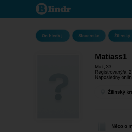
Matiass1
- On
hledá ji
Žilinský
kraj -
Žilina
On hledá ji
Slovensko
Žilinský 
Matiass1
Muž, 33
Registrovaný/á: 2
Naposledny onlin
Žilinský kr
Něco o 