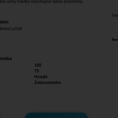
dve nohy.Všetko neschopné takže priemerný
Zap
edám
ámosť,vzťah
Nem
istika
180
75
Hnedé
Zelenomodre