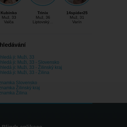
Kubinko
Trinix
14spider25
Muž
, 33
Muž
, 36
Muž
, 31
Valča
Liptovský…
Varín
hledávání
hledá ji: Muži, 33
hledá ji: Muži, 33 - Slovensko
hledá ji: Muži, 33 - Žilinský kraj
hledá ji: Muži, 33 - Žilina
znamka Slovensko
namka Žilinský kraj
namka Žilina