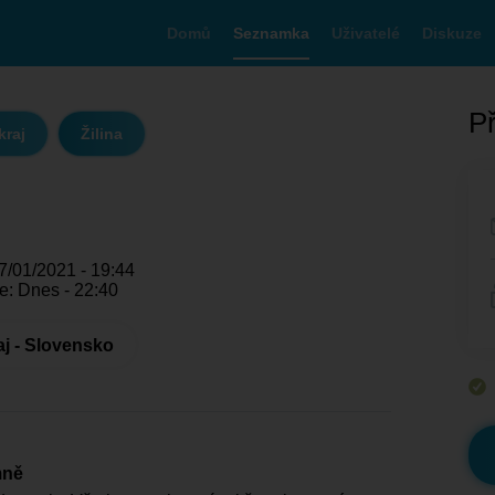
Domů
Seznamka
Uživatelé
Diskuze
Př
kraj
Žilina
7/01/2021 - 19:44
e: Dnes - 22:40
aj - Slovensko
mně