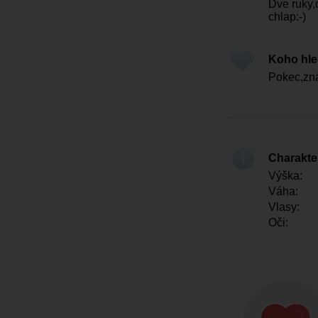
Dve ruky,
chlap:⁠-)
Koho hl
Pokec,zn
Charakter
Výška:
Váha:
Vlasy:
Oči: