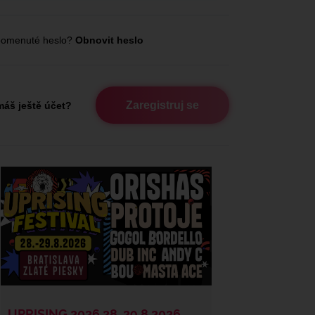
omenuté heslo?
Obnovit heslo
Zaregistruj se
áš ještě účet?