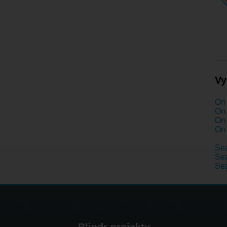
Vy
On 
On 
On 
On 
Se
Sez
Sez