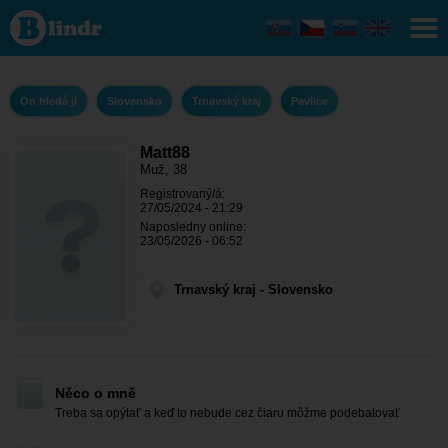
Matt88 -
On hledá
ji
Trnavský
kraj -
Pavlice
On hledá ji
Slovensko
Trnavský kraj
Pavlice
Matt88
Muž, 38
Registrovaný/á:
27/05/2024 - 21:29
Naposledny online:
23/05/2026 - 06:52
Trnavský kraj - Slovensko
Něco o mně
Treba sa opýtať a keď to nebude cez čiaru môžme podebatovať