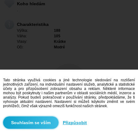
Koho hledám
.
Charakteristika
Výška:
188
Váha:
105
Vlasy:
Krátke
Oči:
Modré
Tato stránka využívá cookies a jiné technologie sledování na rozlišení
jednotlivých zařízení, na individuální nastavení služeb, analytické a statistické
účely a pro přizpůsobení zobrazení obsahu a reklam. Některé informace
mohou být poskytnuty i našim partnerům v oblasti sociálních médií, inzerce a
analýzy. Pokud budeš pokračovat v používání stránky, předpokládáme, že ti
vyhovuje aktuální nastavení. Nastavení si můžeš kdykoliv změnit ve svém
prohlížeči, čímž však výrazně omezíš funkčnost našich stránek.
Mám zájem
Přizpůsobit
Vyhledávání