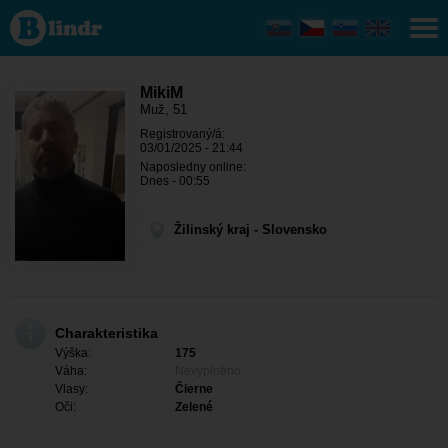
MikiM -
On hledá
někoho
Žilinský
kraj -
Liptovský
MikiM
Mikuláš
Muž, 51
Registrovaný/á:
03/01/2025 - 21:44
Naposledny online:
Dnes - 00:55
Žilinský kraj - Slovensko
Charakteristika
Výška:
175
Váha:
Nevyplněno
Vlasy:
Čierne
Oči:
Zelené