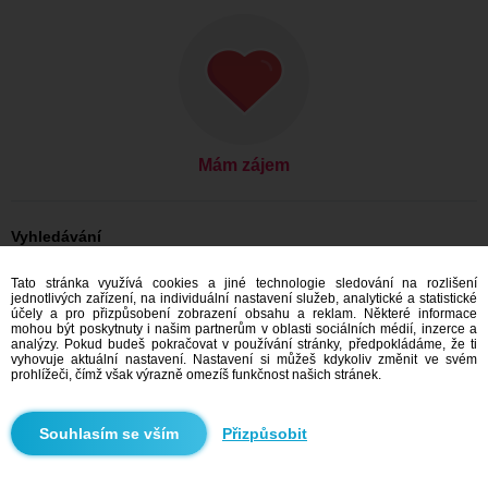
Mám zájem
Vyhledávání
On hledá ji: Muži, 51
Tato stránka využívá cookies a jiné technologie sledování na rozlišení
On hledá ji: Muži, 51 - Slovensko
jednotlivých zařízení, na individuální nastavení služeb, analytické a statistické
On hledá ji: Muži, 51 - Žilinský kraj
účely a pro přizpůsobení zobrazení obsahu a reklam. Některé informace
On hledá ji: Muži, 51 - Liptovský Mikuláš
mohou být poskytnuty i našim partnerům v oblasti sociálních médií, inzerce a
analýzy. Pokud budeš pokračovat v používání stránky, předpokládáme, že ti
Seznamka Slovensko
vyhovuje aktuální nastavení. Nastavení si můžeš kdykoliv změnit ve svém
Seznamka Žilinský kraj
prohlížeči, čímž však výrazně omezíš funkčnost našich stránek.
Seznamka Liptovský Mikuláš
Přizpůsobit
Doporučujeme