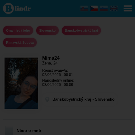
Mima24 - Ona
hledá jeho
Banskobystrický
kraj - Rimavská
Sobota
Ona hledá jeho
Slovensko
Banskobystrický kraj
Rimavská Sobota
Mima24
Žena, 24
Registrovaný/á:
02/06/2026 - 08:01
Naposledny online:
03/06/2026 - 08:09
Banskobystrický kraj - Slovensko
Něco o mně