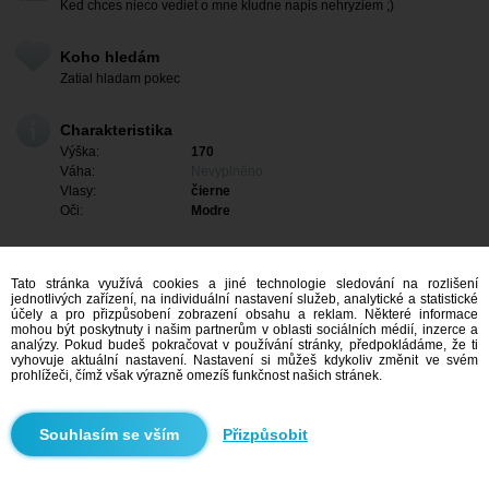
Ked chces nieco vediet o mne kludne napis nehryziem ;)
Koho hledám
Zatial hladam pokec
Charakteristika
Výška:
170
Váha:
Nevyplněno
Vlasy:
čierne
Oči:
Modre
Tato stránka využívá cookies a jiné technologie sledování na rozlišení
jednotlivých zařízení, na individuální nastavení služeb, analytické a statistické
účely a pro přizpůsobení zobrazení obsahu a reklam. Některé informace
mohou být poskytnuty i našim partnerům v oblasti sociálních médií, inzerce a
analýzy. Pokud budeš pokračovat v používání stránky, předpokládáme, že ti
vyhovuje aktuální nastavení. Nastavení si můžeš kdykoliv změnit ve svém
prohlížeči, čímž však výrazně omezíš funkčnost našich stránek.
Mám zájem
Přizpůsobit