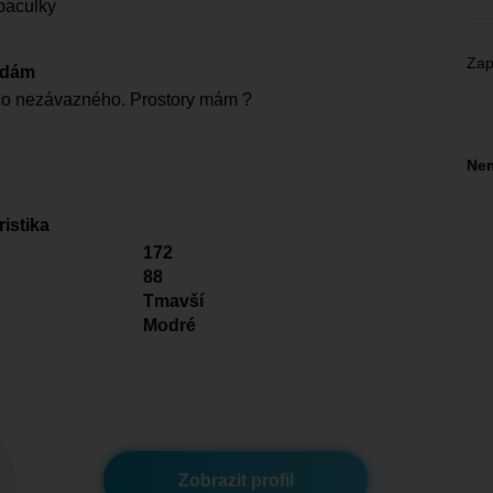
baculky
Zap
edám
co nezávazného. Prostory mám ?
Nem
istika
172
88
Tmavší
Modré
Zobrazit profil