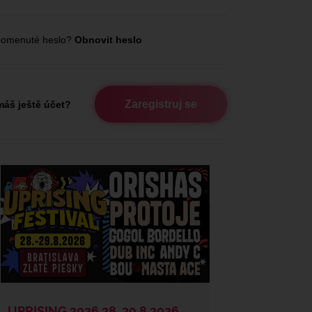
omenuté heslo?
Obnovit heslo
Zaregistruj se
áš ještě účet?