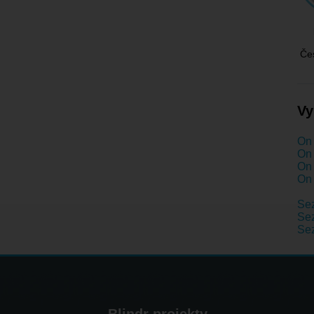
Če
Vy
On 
On 
On 
On 
Se
Sez
Se