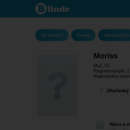
Moriss -
On hledá ji
Jihočeský
kraj -
České
Budějovice
On hledá ji
Česko
Jihočeský kr
Moriss
Muž, 51
Registrovaný/á: 1
Naposledny onlin
Jihočeský 
Něco o 