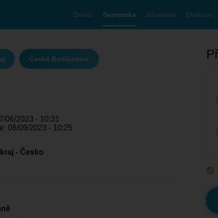
Domů
Seznamka
Uživatelé
Diskuze
Př
aj
České Budějovice
7/06/2023 - 10:31
e: 08/09/2023 - 10:25
kraj - Česko
mně