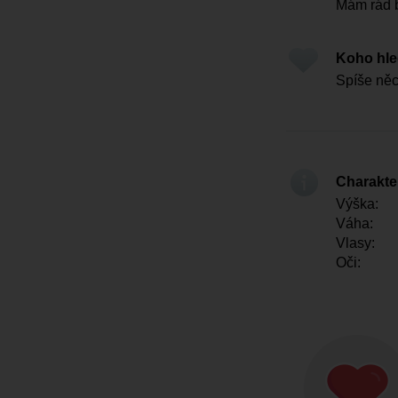
Mám rád 
Koho hl
Spíše ně
Charakter
Výška:
Váha:
Vlasy:
Oči: