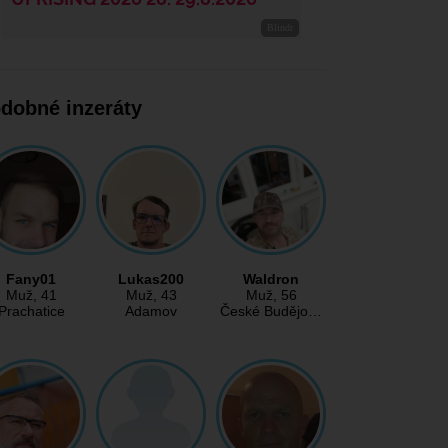
dobné inzeráty
Fany01
Lukas200
Waldron
Muž
, 41
Muž
, 43
Muž
, 56
Prachatice
Adamov
České Budějo…