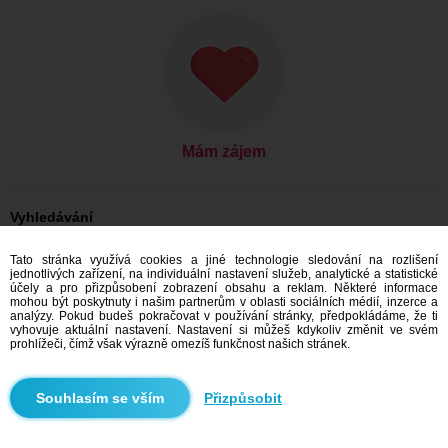
Mám zájem
Vyhledávání
Ona hledá jeho: Ženy, 57
Tato stránka využívá cookies a jiné technologie sledování na rozlišení
Ona hledá jeho: Ženy, 57 - Česko
jednotlivých zařízení, na individuální nastavení služeb, analytické a statistické
Ona hledá jeho: Ženy, 57 - Pardubický kraj
účely a pro přizpůsobení zobrazení obsahu a reklam. Některé informace
Ona hledá jeho: Ženy, 57 - Chrudim
mohou být poskytnuty i našim partnerům v oblasti sociálních médií, inzerce a
analýzy. Pokud budeš pokračovat v používání stránky, předpokládáme, že ti
Seznamka Česko
vyhovuje aktuální nastavení. Nastavení si můžeš kdykoliv změnit ve svém
Seznamka Pardubický kraj
prohlížeči, čímž však výrazně omezíš funkčnost našich stránek.
Seznamka Chrudim
Přizpůsobit
Doporučujeme