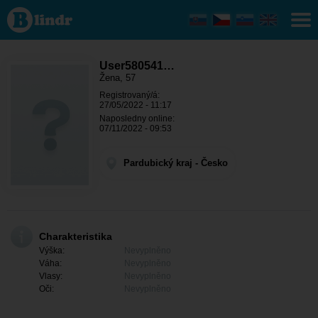
User580541999
- Ona hledá
někoho
Pardubický
kraj - Chrudim
User580541…
Žena, 57
Registrovaný/á:
27/05/2022 - 11:17
Naposledny online:
07/11/2022 - 09:53
Pardubický kraj - Česko
Charakteristika
Výška:
Nevyplněno
Váha:
Nevyplněno
Vlasy:
Nevyplněno
Oči:
Nevyplněno