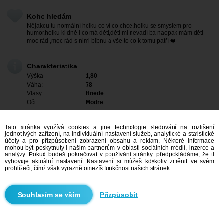
Koho hledám
Nějakou tu normální holku co ví co chce,holku se smyslem pro
humor,holku klidně i co má děti,děti mi nevadí ba naopak mám děti
moc rád ,moc rád s nimi blbnu a vše to co k tomu patří ❤️
Charakteristika
Výška:
1,80
Váha:
78
Vlasy:
Hnede
Oči:
Modre
Tato stránka využívá cookies a jiné technologie sledování na rozlišení
jednotlivých zařízení, na individuální nastavení služeb, analytické a statistické
účely a pro přizpůsobení zobrazení obsahu a reklam. Některé informace
mohou být poskytnuty i našim partnerům v oblasti sociálních médií, inzerce a
analýzy. Pokud budeš pokračovat v používání stránky, předpokládáme, že ti
vyhovuje aktuální nastavení. Nastavení si můžeš kdykoliv změnit ve svém
prohlížeči, čímž však výrazně omezíš funkčnost našich stránek.
Přizpůsobit
Mám zájem