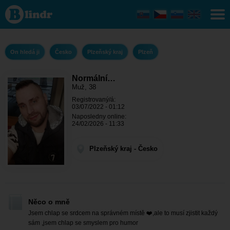
Normální
chlap -
On
hledá ji
Plzeňský
kraj -
On hledá ji
Česko
Plzeňský kraj
Plzeň
Plzeň
Normální…
Muž, 38
Registrovaný/á:
03/07/2022 - 01:12
Naposledny online:
24/02/2026 - 11:33
Plzeňský kraj - Česko
Něco o mně
Jsem chlap se srdcem na správném místě ❤️,ale to musí zjistit každý
sám ,jsem chlap se smyslem pro humor