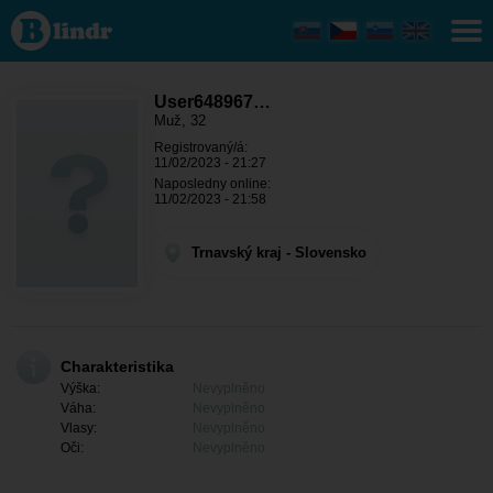
User648967956
- On hledá
někoho
Trnavský kraj -
Galanta
User648967…
Muž, 32
Registrovaný/á:
11/02/2023 - 21:27
Naposledny online:
11/02/2023 - 21:58
Trnavský kraj - Slovensko
Charakteristika
Výška:
Nevyplněno
Váha:
Nevyplněno
Vlasy:
Nevyplněno
Oči:
Nevyplněno