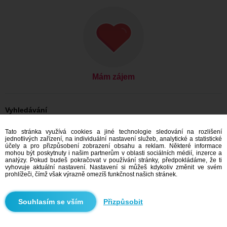
Mám zájem
Vyhledávání
On hledá ji: Muži, 32
Tato stránka využívá cookies a jiné technologie sledování na rozlišení
On hledá ji: Muži, 32 - Slovensko
jednotlivých zařízení, na individuální nastavení služeb, analytické a statistické
On hledá ji: Muži, 32 - Trnavský kraj
účely a pro přizpůsobení zobrazení obsahu a reklam. Některé informace
On hledá ji: Muži, 32 - Galanta
mohou být poskytnuty i našim partnerům v oblasti sociálních médií, inzerce a
analýzy. Pokud budeš pokračovat v používání stránky, předpokládáme, že ti
Seznamka Slovensko
vyhovuje aktuální nastavení. Nastavení si můžeš kdykoliv změnit ve svém
Seznamka Trnavský kraj
prohlížeči, čímž však výrazně omezíš funkčnost našich stránek.
Seznamka Galanta
Přizpůsobit
Doporučujeme