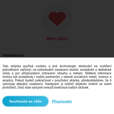
Mám zájem
Vyhledávání
On hledá ji: Muži, 39
Tato stránka využívá cookies a jiné technologie sledování na rozlišení
On hledá ji: Muži, 39 - Česko
jednotlivých zařízení, na individuální nastavení služeb, analytické a statistické
On hledá ji: Muži, 39 - Královéhradecký kraj
účely a pro přizpůsobení zobrazení obsahu a reklam. Některé informace
On hledá ji: Muži, 39 - Černilov
mohou být poskytnuty i našim partnerům v oblasti sociálních médií, inzerce a
analýzy. Pokud budeš pokračovat v používání stránky, předpokládáme, že ti
Seznamka Česko
vyhovuje aktuální nastavení. Nastavení si můžeš kdykoliv změnit ve svém
Seznamka Královéhradecký kraj
prohlížeči, čímž však výrazně omezíš funkčnost našich stránek.
Seznamka Černilov
Přizpůsobit
Doporučujeme