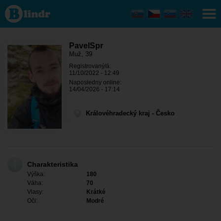
PavelSpr - On
hledá někoho
Královéhradecký
kraj - Černilov
PavelSpr
Muž, 39
Registrovaný/á:
11/10/2022 - 12:49
Naposledny online:
14/04/2026 - 17:14
Královéhradecký kraj - Česko
Charakteristika
Výška:
180
Váha:
70
Vlasy:
Krátké
Oči:
Modré