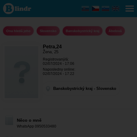
Petra,24 - Ona
hledá jeho
Banskobystrický
kraj - Ábelová
Ona hledá jeho
Slovensko
Banskobystrický kraj
Ábelová
Petra,24
Žena, 25
Registrovaný/á:
02/07/2024 - 17:06
Naposledny online:
02/07/2024 - 17:22
Banskobystrický kraj - Slovensko
Něco o mně
WhatsApp 0950533480