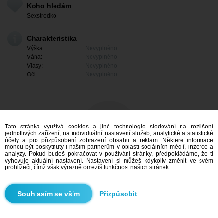
Koho hledám
Sexstredko
Charakteristika
Výška:
Nevyplněno
Váha:
Nevyplněno
Vlasy:
Nevyplněno
Oči:
Nevyplněno
Tato stránka využívá cookies a jiné technologie sledování na rozlišení
jednotlivých zařízení, na individuální nastavení služeb, analytické a statistické
účely a pro přizpůsobení zobrazení obsahu a reklam. Některé informace
mohou být poskytnuty i našim partnerům v oblasti sociálních médií, inzerce a
analýzy. Pokud budeš pokračovat v používání stránky, předpokládáme, že ti
vyhovuje aktuální nastavení. Nastavení si můžeš kdykoliv změnit ve svém
prohlížeči, čímž však výrazně omezíš funkčnost našich stránek.
Mám zájem
Přizpůsobit
Vyhledávání