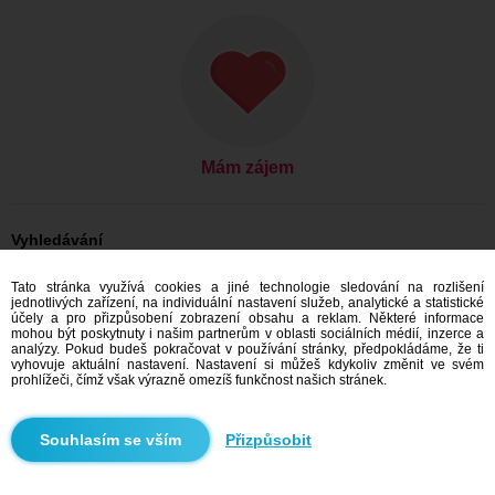
Mám zájem
Vyhledávání
On hledá ji: Muži, 58
Tato stránka využívá cookies a jiné technologie sledování na rozlišení
On hledá ji: Muži, 58 - Česko
jednotlivých zařízení, na individuální nastavení služeb, analytické a statistické
On hledá ji: Muži, 58 - Kraj Vysočina
účely a pro přizpůsobení zobrazení obsahu a reklam. Některé informace
On hledá ji: Muži, 58 - Golčův Jeníkov
mohou být poskytnuty i našim partnerům v oblasti sociálních médií, inzerce a
analýzy. Pokud budeš pokračovat v používání stránky, předpokládáme, že ti
Seznamka Česko
vyhovuje aktuální nastavení. Nastavení si můžeš kdykoliv změnit ve svém
Seznamka Kraj Vysočina
prohlížeči, čímž však výrazně omezíš funkčnost našich stránek.
Seznamka Golčův Jeníkov
Přizpůsobit
Doporučujeme