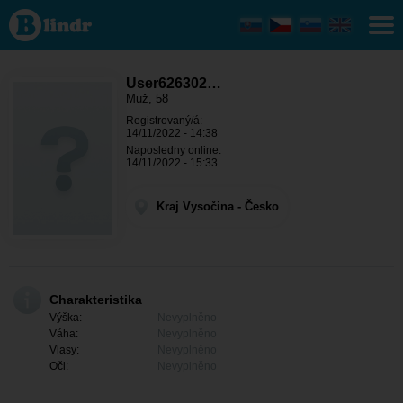
User626302732
- On hledá
někoho Kraj
Vysočina -
Golčův
Jeníkov
User626302…
Muž, 58
Registrovaný/á:
14/11/2022 - 14:38
Naposledny online:
14/11/2022 - 15:33
Kraj Vysočina - Česko
Charakteristika
Výška:
Nevyplněno
Váha:
Nevyplněno
Vlasy:
Nevyplněno
Oči:
Nevyplněno