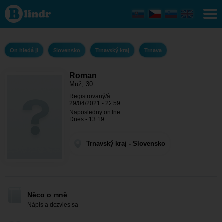
Roman -
On hledá
ji
Trnavský
kraj -
Trnava
On hledá ji
Slovensko
Trnavský kraj
Trnava
Roman
Muž, 30
Registrovaný/á:
29/04/2021 - 22:59
Naposledny online:
Dnes - 13:19
Trnavský kraj - Slovensko
Něco o mně
Nápis a dozvies sa