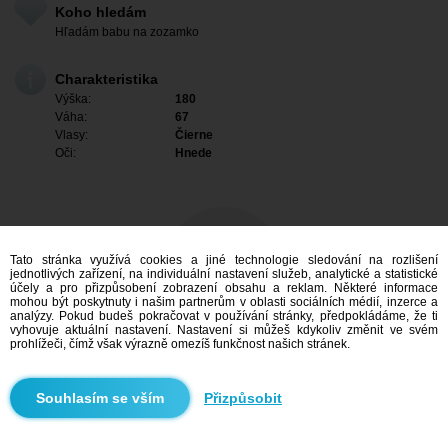
Koho hledám
Hľadám babu na zozamko
Charakteristika
Výška:
180
Váha:
67
Vlasy:
Čierne
Oči:
Hnede
Tato stránka využívá cookies a jiné technologie sledování na rozlišení
jednotlivých zařízení, na individuální nastavení služeb, analytické a statistické
účely a pro přizpůsobení zobrazení obsahu a reklam. Některé informace
mohou být poskytnuty i našim partnerům v oblasti sociálních médií, inzerce a
analýzy. Pokud budeš pokračovat v používání stránky, předpokládáme, že ti
vyhovuje aktuální nastavení. Nastavení si můžeš kdykoliv změnit ve svém
prohlížeči, čímž však výrazně omezíš funkčnost našich stránek.
Mám zájem
Přizpůsobit
Vyhledávání