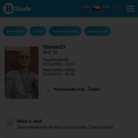
Standa33 -
On hledá ji
Karlovarský
kraj -
Karlovy
Vary
On hledá ji
Česko
Karlovarský kraj
Karlovy Vary
Standa33
Muž, 52
Registrovaný/á:
01/11/2023 - 13:14
Naposledny online:
02/11/2023 - 05:30
Karlovarský kraj - Česko
Něco o mně
Jsem normální člověk který to myslí vážně. Žádný podvod