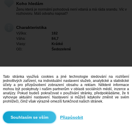
Koho hledám
Ženu která je normální pohodová není vdaná a má ráda srandu. Víc v
rozhovoru. Máš odvahu napsat?
Charakteristika
Výška:
182
Váha:
84,7
Vlasy:
Krátké
Oči:
Šedozelené
Tato stránka využívá cookies a jiné technologie sledování na rozlišení
jednotlivých zařízení, na individuální nastavení služeb, analytické a statistické
účely a pro přizpůsobení zobrazení obsahu a reklam. Některé informace
mohou být poskytnuty i našim partnerům v oblasti sociálních médií, inzerce a
analýzy. Pokud budeš pokračovat v používání stránky, předpokládáme, že ti
vyhovuje aktuální nastavení. Nastavení si můžeš kdykoliv změnit ve svém
prohlížeči, čímž však výrazně omezíš funkčnost našich stránek.
Mám zájem
Přizpůsobit
Vyhledávání