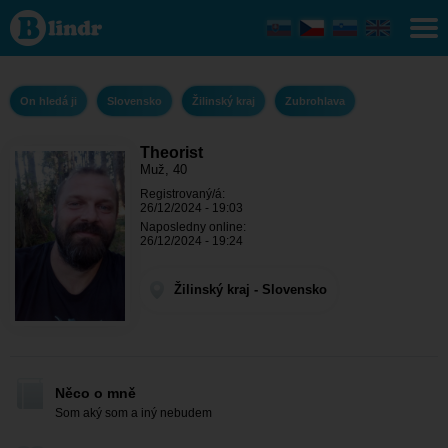
Theorist -
On hledá ji
Žilinský
kraj -
Zubrohlava
On hledá ji
Slovensko
Žilinský kraj
Zubrohlava
Theorist
Muž, 40
Registrovaný/á:
26/12/2024 - 19:03
Naposledny online:
26/12/2024 - 19:24
Žilinský kraj - Slovensko
Něco o mně
Som aký som a iný nebudem