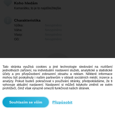
Koho hledám
Kamarátku, to je to najdôležitejšie.
Charakteristika
Výška:
Nevyplněno
Váha:
Nevyplněno
Vlasy:
Nevyplněno
Oči:
Nevyplněno
Tato stránka využívá cookies a jiné technologie sledování na rozlišení
jednotlivých zařízení, na individuální nastavení služeb, analytické a statistické
účely a pro přizpůsobení zobrazení obsahu a reklam. Některé informace
mohou být poskytnuty i našim partnerům v oblasti sociálních médií, inzerce a
analýzy. Pokud budeš pokračovat v používání stránky, předpokládáme, že ti
vyhovuje aktuální nastavení. Nastavení si můžeš kdykoliv změnit ve svém
prohlížeči, čímž však výrazně omezíš funkčnost našich stránek.
Mám zájem
Přizpůsobit
Vyhledávání