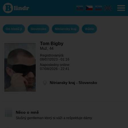
Tom
Bigby -
On hledá
ji
Nitriansky
kraj -
On hledá ji
Slovensko
Nitriansky kraj
Vráble
Vráble
Tom Bigby
Muž, 44
Registrovaný/á:
08/07/2023 - 01:16
Naposledny online:
07/08/2026 - 22:41
Nitriansky kraj - Slovensko
Něco o mně
Slušný gentleman ktorý si váži a rešpektuje dámy.