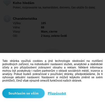
Koho hledám
Pokec, rozpravanie sa, kamarátstvo, dvoveru, čas ukáže čo dalej.
Charakteristika
Výška:
185
Váha:
88
Vlasy:
Mam, cierne
Oči:
2 kusy, zeleno šedé
Tato stránka využívá cookies a jiné technologie sledování na rozlišení
jednotlivých zařízení, na individuální nastavení služeb, analytické a statistické
účely a pro přizpůsobení zobrazení obsahu a reklam. Některé informace
mohou být poskytnuty i našim partnerům v oblasti sociálních médií, inzerce a
analýzy. Pokud budeš pokračovat v používání stránky, předpokládáme, že ti
vyhovuje aktuální nastavení. Nastavení si můžeš kdykoliv změnit ve svém
prohlížeči, čímž však výrazně omezíš funkčnost našich stránek.
Mám zájem
Přizpůsobit
Vyhledávání