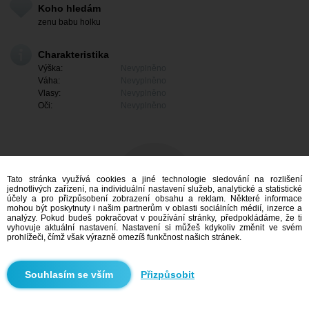
Koho hledám
zenu babu holku
Charakteristika
Výška:
Nevyplněno
Váha:
Nevyplněno
Vlasy:
Nevyplněno
Oči:
Nevyplněno
Tato stránka využívá cookies a jiné technologie sledování na rozlišení
jednotlivých zařízení, na individuální nastavení služeb, analytické a statistické
účely a pro přizpůsobení zobrazení obsahu a reklam. Některé informace
mohou být poskytnuty i našim partnerům v oblasti sociálních médií, inzerce a
analýzy. Pokud budeš pokračovat v používání stránky, předpokládáme, že ti
vyhovuje aktuální nastavení. Nastavení si můžeš kdykoliv změnit ve svém
prohlížeči, čímž však výrazně omezíš funkčnost našich stránek.
Mám zájem
Přizpůsobit
Vyhledávání