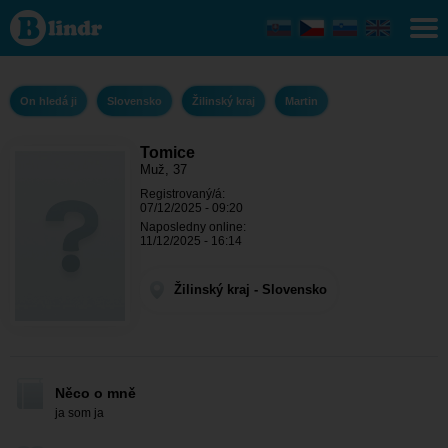
Tomice
- On
hledá ji
Žilinský
kraj -
Martin
On hledá ji
Slovensko
Žilinský kraj
Martin
Tomice
Muž, 37
Registrovaný/á:
07/12/2025 - 09:20
Naposledny online:
11/12/2025 - 16:14
Žilinský kraj - Slovensko
Něco o mně
ja som ja