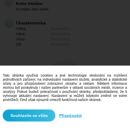
Koho hledám
Az najdu, dam vedet.
Charakteristika
Výška:
Nevyplněno
Váha:
Nevyplněno
Vlasy:
Nevyplněno
Oči:
Nevyplněno
Tato stránka využívá cookies a jiné technologie sledování na rozlišení
jednotlivých zařízení, na individuální nastavení služeb, analytické a statistické
účely a pro přizpůsobení zobrazení obsahu a reklam. Některé informace
mohou být poskytnuty i našim partnerům v oblasti sociálních médií, inzerce a
analýzy. Pokud budeš pokračovat v používání stránky, předpokládáme, že ti
vyhovuje aktuální nastavení. Nastavení si můžeš kdykoliv změnit ve svém
prohlížeči, čímž však výrazně omezíš funkčnost našich stránek.
Mám zájem
Přizpůsobit
Vyhledávání