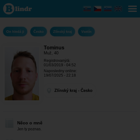
Tominus
- On
hledá ji
Zlínský
kraj -
Vsetín
On hledá ji
Česko
Zlínský kraj
Vsetín
Tominus
Muž, 40
Registrovaný/á:
01/03/2019 - 04:52
Naposledny online:
19/07/2025 - 22:18
Zlínský kraj - Česko
Něco o mně
Jen ty poznas.