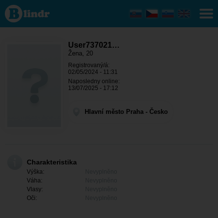
User737021919
- Ona hledá
někoho Hlavní
město Praha -
Praha
User737021…
Žena, 20
Registrovaný/á:
02/05/2024 - 11:31
Naposledny online:
13/07/2025 - 17:12
Hlavní město Praha - Česko
Charakteristika
Výška:
Nevyplněno
Váha:
Nevyplněno
Vlasy:
Nevyplněno
Oči:
Nevyplněno