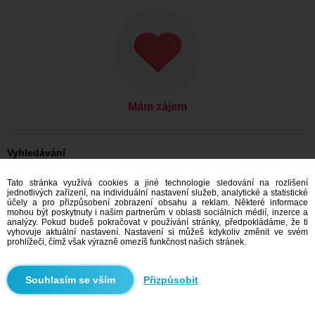
Mám zájem
Vyhledávání
Ona hledá jeho: Ženy, 20
Tato stránka využívá cookies a jiné technologie sledování na rozlišení
Ona hledá jeho: Ženy, 20 - Česko
jednotlivých zařízení, na individuální nastavení služeb, analytické a statistické
Ona hledá jeho: Ženy, 20 - Hlavní město Praha
účely a pro přizpůsobení zobrazení obsahu a reklam. Některé informace
Ona hledá jeho: Ženy, 20 - Praha
mohou být poskytnuty i našim partnerům v oblasti sociálních médií, inzerce a
analýzy. Pokud budeš pokračovat v používání stránky, předpokládáme, že ti
Seznamka Česko
vyhovuje aktuální nastavení. Nastavení si můžeš kdykoliv změnit ve svém
Seznamka Hlavní město Praha
prohlížeči, čímž však výrazně omezíš funkčnost našich stránek.
Seznamka Praha
Přizpůsobit
Doporučujeme