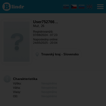
User752766341
- On hledá
někoho
Trnavský kraj -
Sereď
User752766…
Muž, 26
Registrovaný/á:
07/08/2024 - 07:23
Naposledny online:
24/05/2025 - 20:04
Trnavský kraj - Slovensko
Charakteristika
Výška:
Nevyplněno
Váha:
Nevyplněno
Vlasy:
Nevyplněno
Oči:
Nevyplněno