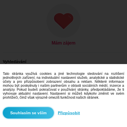
Mám zájem
Vyhledávání
On hledá ji: Muži, 26
Tato stránka využívá cookies a jiné technologie sledování na rozlišení
On hledá ji: Muži, 26 - Slovensko
jednotlivých zařízení, na individuální nastavení služeb, analytické a statistické
On hledá ji: Muži, 26 - Trnavský kraj
účely a pro přizpůsobení zobrazení obsahu a reklam. Některé informace
On hledá ji: Muži, 26 - Sereď
mohou být poskytnuty i našim partnerům v oblasti sociálních médií, inzerce a
analýzy. Pokud budeš pokračovat v používání stránky, předpokládáme, že ti
Seznamka Slovensko
vyhovuje aktuální nastavení. Nastavení si můžeš kdykoliv změnit ve svém
Seznamka Trnavský kraj
prohlížeči, čímž však výrazně omezíš funkčnost našich stránek.
Seznamka Sereď
Přizpůsobit
Doporučujeme