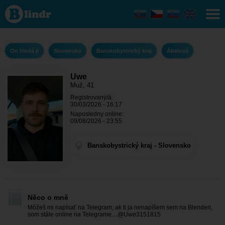
Uwe - On hledá
ji
Banskobystrický
kraj - Ábelová
On hledá ji
Slovensko
Banskobystrický kraj
Ábelová
Uwe
Muž, 41
Registrovaný/á:
30/03/2026 - 16:17
Naposledny online:
09/08/2026 - 23:55
Banskobystrický kraj - Slovensko
Něco o mně
Môžeš mi napísať na Telegram, ak ti ja nenapíšem sem na Blenderi,
som stále online na Telegrame....@Uwe3151815