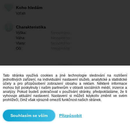
Koho hledám
Vzťah
Charakteristika
Výška:
Nevyplněno
Váha:
Nevyplněno
Vlasy:
Nevyplněno
Oči:
Nevyplněno
Tato stránka využívá cookies a jiné technologie sledování na rozlišení
jednotlivých zařízení, na individuální nastavení služeb, analytické a statistické
účely a pro přizpůsobení zobrazení obsahu a reklam. Některé informace
mohou být poskytnuty i našim partnerům v oblasti sociálních médií, inzerce a
analýzy. Pokud budeš pokračovat v používání stránky, předpokládáme, že ti
vyhovuje aktuální nastavení. Nastavení si můžeš kdykoliv změnit ve svém
prohlížeči, čímž však výrazně omezíš funkčnost našich stránek.
Mám zájem
Přizpůsobit
Vyhledávání