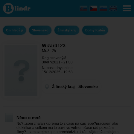
Wizard123
- On
hledá ji
Žilinský
kraj -
Dolný
On hledá ji
Slovensko
Žilinský kraj
Dolný Kubín
Kubín
Wizard123
Muž, 25
Registrovaný/á:
30/07/2021 - 21:03
Naposledny online:
15/12/2025 - 19:58
Žilinský kraj - Slovensko
Něco o mně
No?...som chalan ktorému to z času na čas jebe?pracujem ako
elektrikár a celkom ma to baví ,vo voľnom čase rád pozerám
filmy?...samozrejme aj na prechádzku si rád zájdem?a milujem