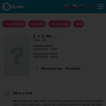
Z_z_Z_0el_%
- Ona hledá
jeho
Nitriansky
kraj - Nitra
Ona hledá jeho
Slovensko
Nitriansky kraj
Nitra
Z_z_Z_0el_…
Žena, 23
Registrovaný/á:
01/02/2025 - 19:03
Naposledny online:
03/03/2025 - 10:02
Nitriansky kraj - Slovensko
Něco o mně
Mnoho vecí ma baví, takže je vysoká pravdepodobnosť, že sa budeme
mať o čom rozprávať, a aj keď sa v niečom nebudem vyznať, tak rada