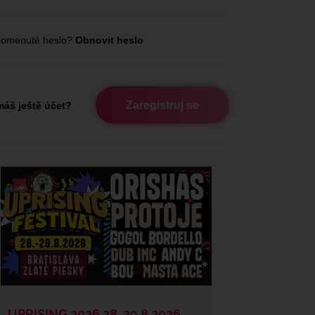
omenuté heslo?
Obnovit heslo
Zaregistruj se
áš ještě účet?