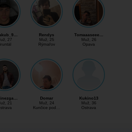
jakub_9…
Rendys
Tomaaaseee…
už
, 27
Muž
, 25
Muž
, 26
runtál
Rýmařov
Opava
tinezga…
Domar
Kukino13
už
, 21
Muž
, 24
Muž
, 36
strava
Kunčice pod…
Ostrava