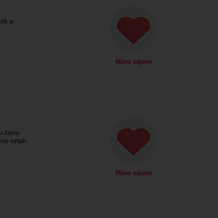
piš a
Mám zájem
u ženu
ný vztah
Mám zájem