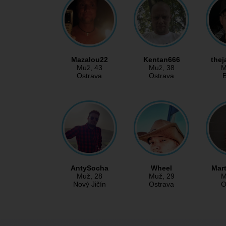
Mazalou22
Kentan666
the
Muž
, 43
Muž
, 38
M
Ostrava
Ostrava
B
AntySocha
Wheel
Mar
Muž
, 28
Muž
, 29
M
Nový Jičín
Ostrava
O