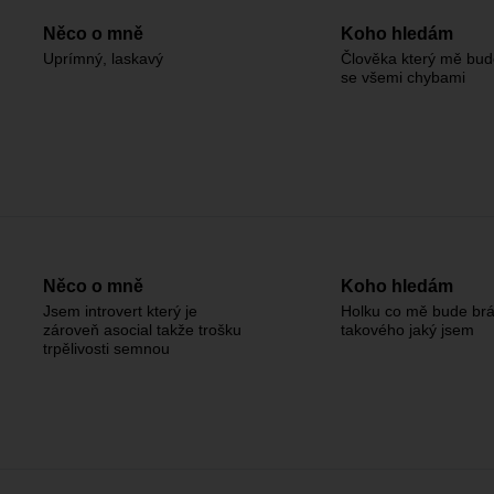
Něco o mně
Koho hledám
Uprímný, laskavý
Člověka který mě bud
se všemi chybami
Něco o mně
Koho hledám
Jsem introvert který je
Holku co mě bude brá
zároveň asocial takže trošku
takového jaký jsem
trpělivosti semnou