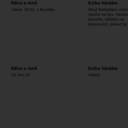
Něco o mně
Koho hledám
Jakub, 26 let, z Bruntálu
Ahoj! Nehledám vztah
nikoho na sex, hledám
kámoše, někoho na
dopisování, pokud by
Něco o mně
Koho hledám
Už chci žít
Vášeň