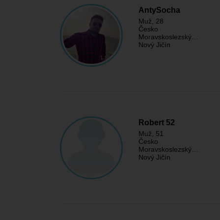
AntySocha
Muž
, 28
Česko
Moravskoslezský…
Nový Jičín
Robert 52
Muž
, 51
Česko
Moravskoslezský…
Nový Jičín