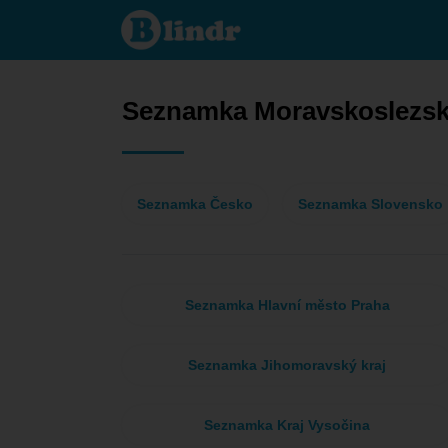
Seznamka - On
hledá jeho
Moravskoslezský
kraj
Seznamka Moravskoslezsk
Seznamka Česko
Seznamka Slovensko
Seznamka Hlavní město Praha
Seznamka Jihomoravský kraj
Seznamka Kraj Vysočina