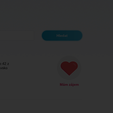
o 42 z
avsko
Mám zájem