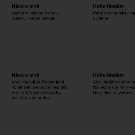
Něco o mně
Koho hledám
jsem pro každou srandu ,
třeba zrovna tebe, na
preferuji osobní setkání
uvidíme
Něco o mně
Koho hledám
Ahoj jmenuji se Robert jemi
Ahoj hledám upřímno
49 let sem svobodný bez dětí
Na vážný upřímný váž
měřím 175.sem svobodný
Nový Jičín a Ostrava
bez dětí sem hodný…