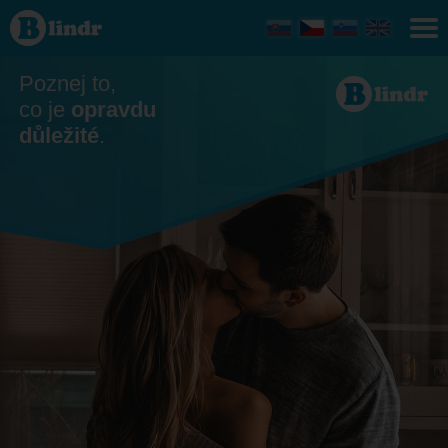
Seznamka
- On
hledá ji
Poznej to,
co je
opravdu
důležité
.