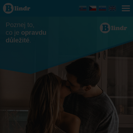
Seznamka
- On
hledá ji
Poprad
Poznej to,
co je
opravdu
důležité
.