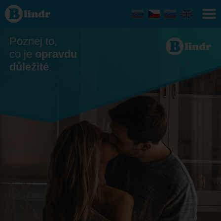
Seznamka -
On hledá ji
Trenčiansky
kraj
Poznej to,
co je
opravdu
důležité
.