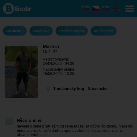
Marhro - On
hledá ji
Trenčiansky
kraj - Malé
Uherce
On hledá ji
Slovensko
Trenčiansky kraj
Malé Uherce
Marhro
Muž, 37
Registrovaný/á:
24/04/2026 - 04:36
Naposledny online:
16/06/2026 - 13:25
Trenčiansky kraj - Slovensko
Něco o mně
neviem o sebe písať sám od seba radšej sa opýtaj čo chces.. Mám rád
prírodu turistiku veľa druhov športov sledujem a už skoro žiadny
aktívne nerobím hh