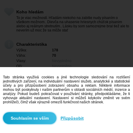
Koho hledám
To je viac možností. Hľadám niekoho na zabitie nudy písaním o
všetkom možnom.. Dievča na uhasenie hriesnych chúťok písanim
alebo aj reálnym stretnutím.. Lásku by som samozrejme bral tiež ale to
neverím už moc že sa môže stať
Charakteristika
Výška:
178
Váha:
70
Vlasy:
Nevyplněno
Oči:
Nevyplněno
Tato stránka využívá cookies a jiné technologie sledování na rozlišení
jednotlivých zařízení, na individuální nastavení služeb, analytické a statistické
účely a pro přizpůsobení zobrazení obsahu a reklam. Některé informace
mohou být poskytnuty i našim partnerům v oblasti sociálních médií, inzerce a
analýzy. Pokud budeš pokračovat v používání stránky, předpokládáme, že ti
vyhovuje aktuální nastavení. Nastavení si můžeš kdykoliv změnit ve svém
prohlížeči, čímž však výrazně omezíš funkčnost našich stránek.
Přizpůsobit
Mám zájem